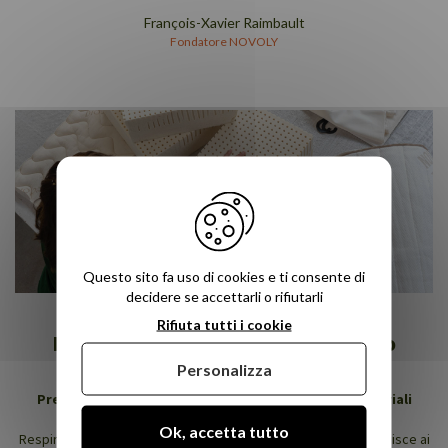
François-Xavier Raimbault
Fondatore NOVOLY
Questo sito fa uso di cookies e ti consente di
decidere se accettarli o rifiutarli
Rifiuta tutti i cookie
Materiali naturali per un sonno sano
Personalizza
Prendetevi cura del vostro sonno, dormite con materiali
naturali!
Ok, accetta tutto
Respirare ogni notte un cocktail di sostanze chimiche contribuisce ai