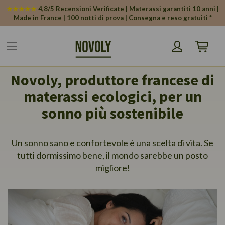
Pannello di gestione dei cookies
★★★★★
4,8/5 Recensioni Verificate | Materassi garantiti 10 anni |
Made in France | 100 notti di prova | Consegna e reso gratuiti *
Carrello
Novoly, produttore francese di
materassi ecologici, per un
sonno più sostenibile
Un sonno sano e confortevole è una scelta di vita. Se
tutti dormissimo bene, il mondo sarebbe un posto
migliore!