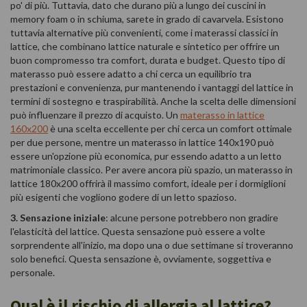
po' di più. Tuttavia, dato che durano più a lungo dei cuscini in
memory foam o in schiuma, sarete in grado di cavarvela. Esistono
tuttavia alternative più convenienti, come i materassi classici in
lattice, che combinano lattice naturale e sintetico per offrire un
buon compromesso tra comfort, durata e budget. Questo tipo di
materasso può essere adatto a chi cerca un equilibrio tra
prestazioni e convenienza, pur mantenendo i vantaggi del lattice in
termini di sostegno e traspirabilità. Anche la scelta delle dimensioni
può influenzare il prezzo di acquisto. Un
materasso in lattice
160x200
è una scelta eccellente per chi cerca un comfort ottimale
per due persone, mentre un materasso in lattice 140x190 può
essere un'opzione più economica, pur essendo adatto a un letto
matrimoniale classico. Per avere ancora più spazio, un materasso in
lattice 180x200 offrirà il massimo comfort, ideale per i dormiglioni
più esigenti che vogliono godere di un letto spazioso.
3. Sensazione iniziale
: alcune persone potrebbero non gradire
l'elasticità del lattice. Questa sensazione può essere a volte
sorprendente all'inizio, ma dopo una o due settimane si troveranno
solo benefici. Questa sensazione è, ovviamente, soggettiva e
personale.
Qual è il rischio di allergia al lattice?