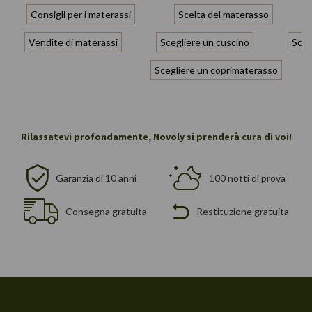
Consigli per i materassi
Scelta del materasso
Vendite di materassi
Scegliere un cuscino
Scel
Scegliere un coprimaterasso
Rilassatevi profondamente, Novoly si prenderà cura di voi!
Garanzia di 10 anni
100 notti di prova
Consegna gratuita
Restituzione gratuita