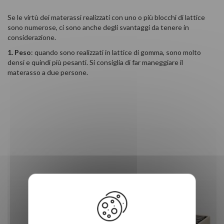
Se le virtù dei materassi realizzati con uno o più blocchi di lattice
sono numerose, ci sono anche degli svantaggi da tenere in
considerazione.
1. Peso
: quando sono realizzati in lattice di gomma, sono molto
densi e quindi più pesanti. Si consiglia di far maneggiare il
materasso a due persone.