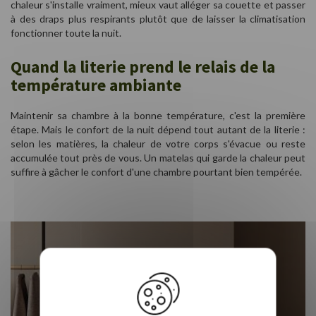
chaleur s'installe vraiment, mieux vaut alléger sa couette et passer
à des draps plus respirants plutôt que de laisser la climatisation
fonctionner toute la nuit.
Quand la literie prend le relais de la
température ambiante
Maintenir sa chambre à la bonne température, c'est la première
étape. Mais le confort de la nuit dépend tout autant de la literie :
selon les matières, la chaleur de votre corps s'évacue ou reste
accumulée tout près de vous. Un matelas qui garde la chaleur peut
suffire à gâcher le confort d'une chambre pourtant bien tempérée.