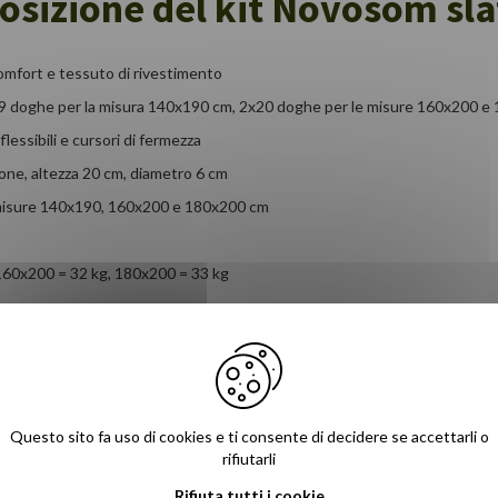
sizione del kit Novosom sla
omfort e tessuto di rivestimento
2x19 doghe per la misura 140x190 cm, 2x20 doghe per le misure 160x200 
essibili e cursori di fermezza
ione, altezza 20 cm, diametro 6 cm
 le misure 140x190, 160x200 e 180x200 cm
 160x200 = 32 kg, 180x200 = 33 kg
cm)
Questo sito fa uso di cookies e ti consente di decidere se accettarli o
rifiutarli
Rifiuta tutti i cookie