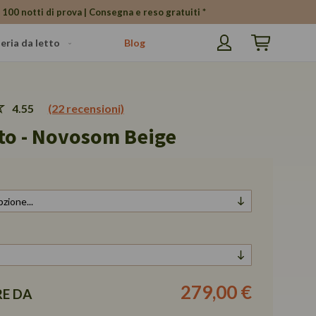
 100 notti di prova | Consegna e reso gratuiti *
eria da letto
Blog
Carrello
4.55
(22 recensioni)
tto - Novosom Beige
279,00 €
RE DA