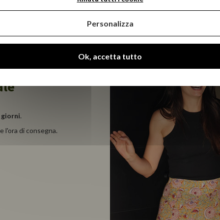
Personalizza
Ok, accetta tutto
ale
 giorni
.
e l'ora di consegna.