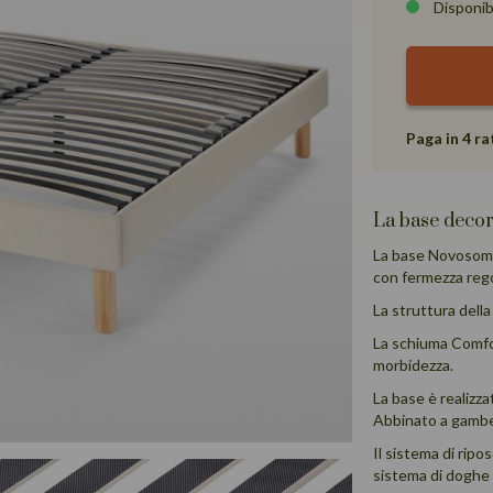
Disponibi
Paga in 4 ra
La base decora
La base Novosom B
con fermezza rego
La struttura dell
La schiuma Comfor
morbidezza.
La base è realizz
Abbinato a gambe 
Il sistema di ripo
sistema di doghe 