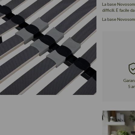
La base Novosom v
difficili. È facile 
La base Novosom è
Garanz
5 a