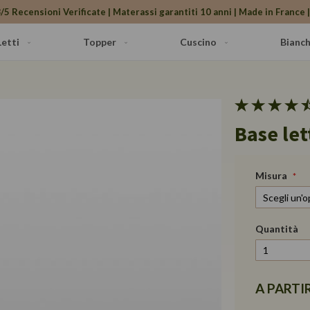
/5 Recensioni Verificate | Materassi garantiti 10 anni | Made in France |
Letti
Topper
Cuscino
Bianch
Base le
Misura
Quantità
A PARTI