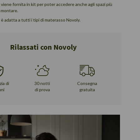
iene fornita in kit per poter accedere anche agli spazi più
da montare.
 adatta a tutti i tipi di materasso Novoly.
Rilassati con Novoly
ia di
30 notti
Consegna
nni
di prova
gratuita