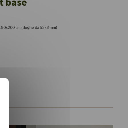
t base
e 180x200 cm (doghe da 53x8 mm)