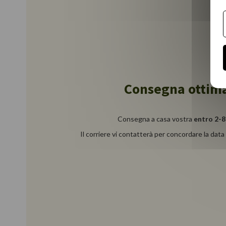
Consegna ottim
Consegna a casa vostra
entro 2-8
Il corriere vi contatterà per concordare la data 