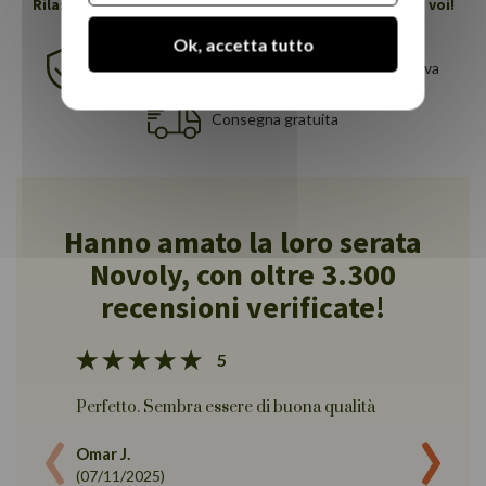
Rilassatevi profondamente, Novoly si prenderà cura di voi!
Ok, accetta tutto
Garanzia di 5 anni
30 notti di prova
Consegna gratuita
Hanno amato la loro serata
Novoly, con oltre 3.300
recensioni verificate!
5
‹
›
Perfetto. Sembra essere di buona qualità
Il lett
due per
Omar J.
assemb
(07/11/2025)
dopo ci