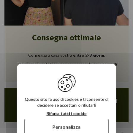
Consegna ottimale
Consegna a casa vostra
entro 2-8 giorni
.
Il corriere vi contatterà per concordare la data e l'ora di
consegna.
Questo sito fa uso di cookies e ti consente di
Facilitate i vostri acquisti con Paypal 4
decidere se accettarli o rifiutarli
volte gratis
Rifiuta tutti i cookie
Personalizza