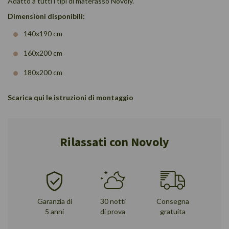
Adatto a tutti i tipi di materasso Novoly.
Dimensioni disponibili:
140x190 cm
160x200 cm
180x200 cm
Scarica
qui
le istruzioni di montaggio
Rilassati con Novoly
Garanzia di
30 notti
Consegna
5 anni
di prova
gratuita