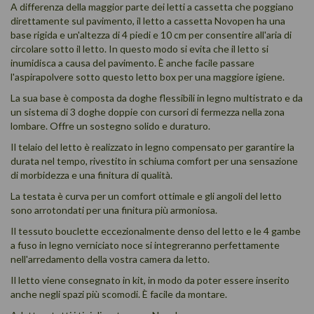
A differenza della maggior parte dei letti a cassetta che poggiano
direttamente sul pavimento, il letto a cassetta Novopen ha una
base rigida e un'altezza di 4 piedi e 10 cm per consentire all'aria di
circolare sotto il letto. In questo modo si evita che il letto si
inumidisca a causa del pavimento. È anche facile passare
l'aspirapolvere sotto questo letto box per una maggiore igiene.
La sua base è composta da doghe flessibili in legno multistrato e da
un sistema di 3 doghe doppie con cursori di fermezza nella zona
lombare. Offre un sostegno solido e duraturo.
Il telaio del letto è realizzato in legno compensato per garantire la
durata nel tempo, rivestito in schiuma comfort per una sensazione
di morbidezza e una finitura di qualità.
La testata è curva per un comfort ottimale e gli angoli del letto
sono arrotondati per una finitura più armoniosa.
Il tessuto bouclette eccezionalmente denso del letto e le 4 gambe
a fuso in legno verniciato noce si integreranno perfettamente
nell'arredamento della vostra camera da letto.
Il letto viene consegnato in kit, in modo da poter essere inserito
anche negli spazi più scomodi. È facile da montare.