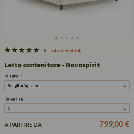
Vai
5
(4 recensioni)
all'inizio
della
Letto contenitore - Novospirit
galleria
di
immagini
Misura
Quantità
799,00 €
A PARTIRE DA