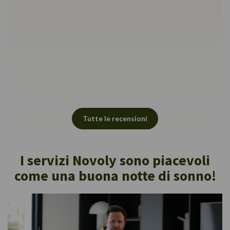
pannelli
direzio
prossi
attenta
Il tessu
colore 
sito we
bagagli
un buon
acquist
Tutte le recensioni
Thu H.
(05/11/
I servizi Novoly sono piacevoli
come una buona notte di sonno!