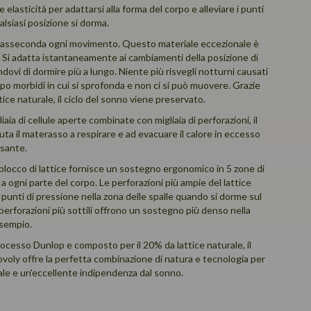
e elasticità per adattarsi alla forma del corpo e alleviare i punti
alsiasi posizione si dorma.
le asseconda ogni movimento. Questo materiale eccezionale è
. Si adatta istantaneamente ai cambiamenti della posizione di
ovi di dormire più a lungo. Niente più risvegli notturni causati
po morbidi in cui si sprofonda e non ci si può muovere. Grazie
ttice naturale, il ciclo del sonno viene preservato.
ia di cellule aperte combinate con migliaia di perforazioni, il
iuta il materasso a respirare e ad evacuare il calore in eccesso
osante.
 blocco di lattice fornisce un sostegno ergonomico in 5 zone di
 ogni parte del corpo. Le perforazioni più ampie del lattice
i punti di pressione nella zona delle spalle quando si dorme sul
perforazioni più sottili offrono un sostegno più denso nella
esempio.
rocesso Dunlop e composto per il 20% da lattice naturale, il
ovoly offre la perfetta combinazione di natura e tecnologia per
le e un'eccellente indipendenza dal sonno.