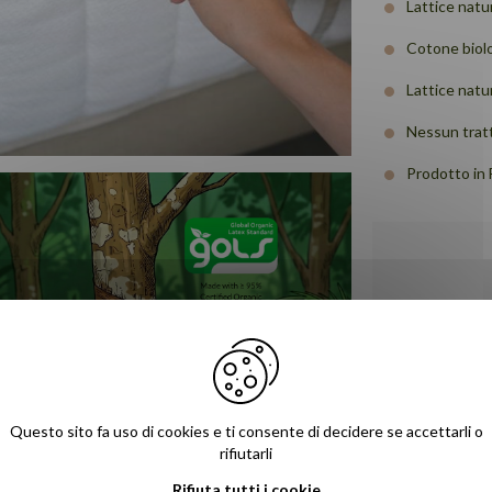
Lattice natu
Cotone biolo
Lattice natu
Nessun trat
Prodotto in 
Garanzia 
10 anni
Questo sito fa uso di cookies e ti consente di decidere se accettarli o
rifiutarli
Rifiuta tutti i cookie