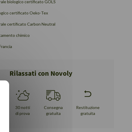
rale biologico certificato GOLS
gico certificato Oeko-Tex
rale certificato Carbon Neutral
tamento chimico
Francia
Rilassati con Novoly
di
30 notti
Consegna
Restituzione
di prova
gratuita
gratuita