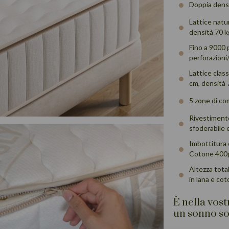
Doppia densi
Lattice natu
densità 70 
Fino a 9000 
perforazioni
Lattice clas
cm, densità
5 zone di co
Rivestimento
sfoderabile e
Imbottitura 
Cotone 400gr
Altezza tota
in lana e co
È nella vos
un sonno so