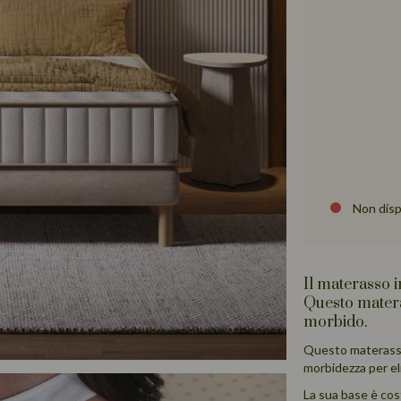
Non disp
Il materasso i
Questo matera
morbido.
Questo materasso 
morbidezza per eli
La sua base è cost