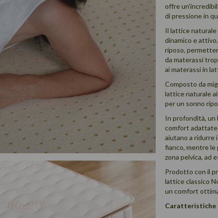
offre un'incredibil
di pressione in qu
Il lattice natura
dinamico e attivo
riposo, permettend
da materassi trop
ai materassi in la
Composto da miglia
lattice naturale a
per un sonno rip
In profondità, un
comfort adattate a
aiutano a ridurre 
fianco, mentre le 
zona pelvica, ad 
Prodotto con il p
lattice classico N
un comfort ottima
Caratteristiche