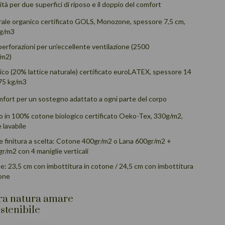
tà per due superfici di riposo e il doppio del comfort
rale organico certificato GOLS, Monozone, spessore 7,5 cm,
kg/m3
perforazioni per un'eccellente ventilazione (2500
/m2)
sico (20% lattice naturale) certificato euroLATEX, spessore 14
 75 kg/m3
mfort per un sostegno adattato a ogni parte del corpo
 in 100% cotone biologico certificato Oeko-Tex, 330g/m2,
 lavabile
e finitura a scelta: Cotone 400gr/m2 o Lana 600gr/m2 +
/m2 con 4 maniglie verticali
le: 23,5 cm con imbottitura in cotone / 24,5 cm con imbottitura
tone
tra natura amare
stenibile