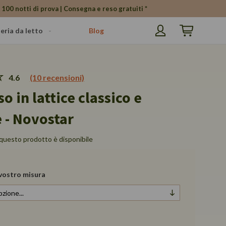
 100 notti di prova | Consegna e reso gratuiti *
eria da letto
Blog
Carrello
4.6
(10 recensioni)
o in lattice classico e
 - Novostar
questo prodotto è disponibile
 vostro misura