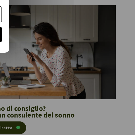
o di consiglio?
un consulente del sonno
diretta